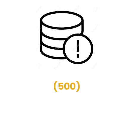
(
500
)