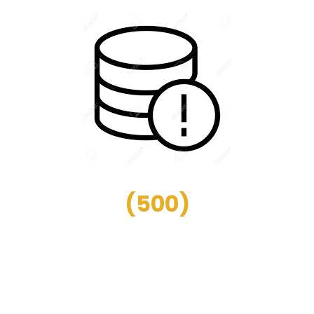
(
500
)