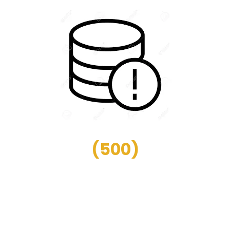
(
500
)