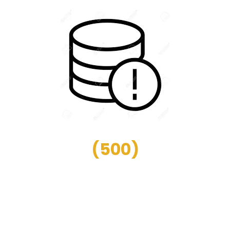
(
500
)