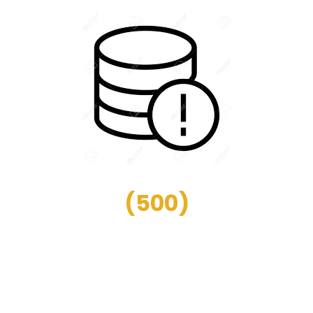
(
500
)