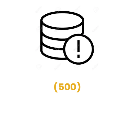
(
500
)