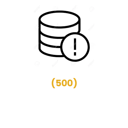
(
500
)