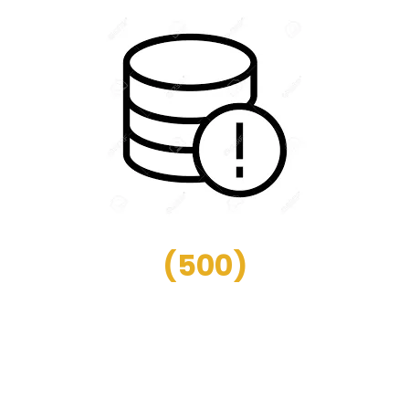
(
500
)