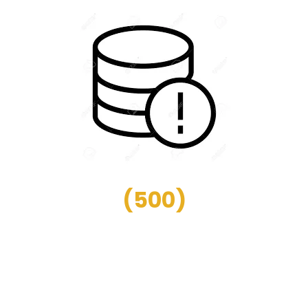
(
500
)