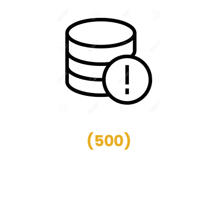
(
500
)