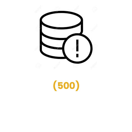
(
500
)