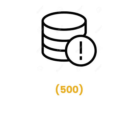
(
500
)