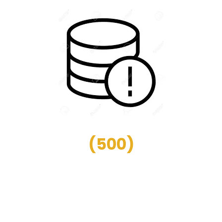
(
500
)