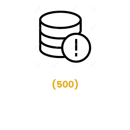
(
500
)