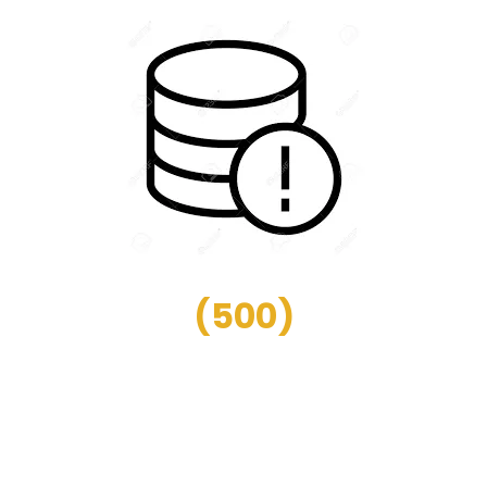
(
500
)