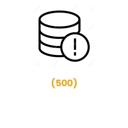
(
500
)