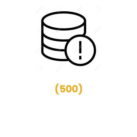
(
500
)