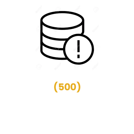
(
500
)