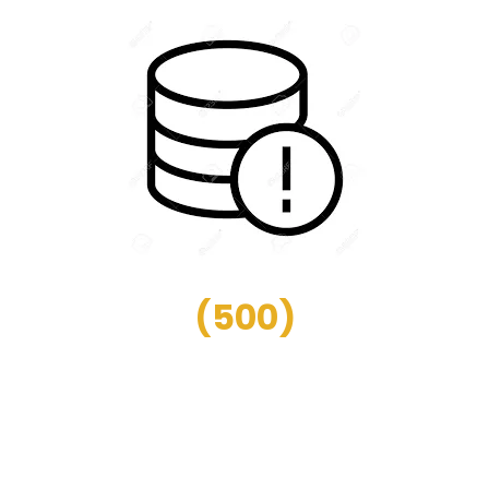
(
500
)