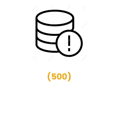
(
500
)