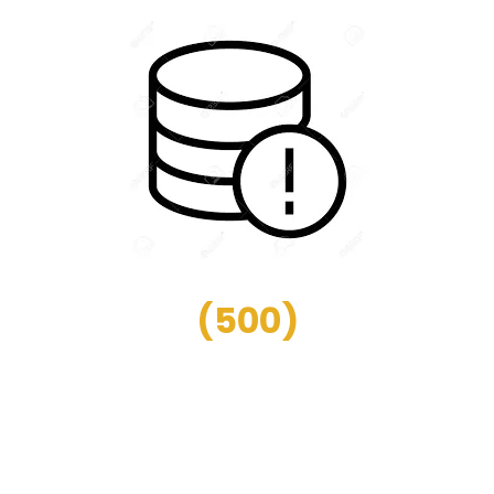
(
500
)