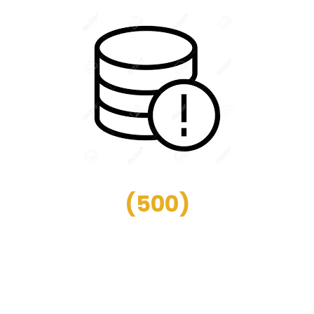
(
500
)