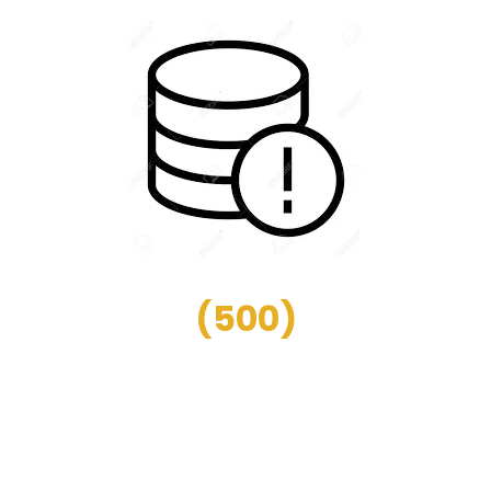
(
500
)