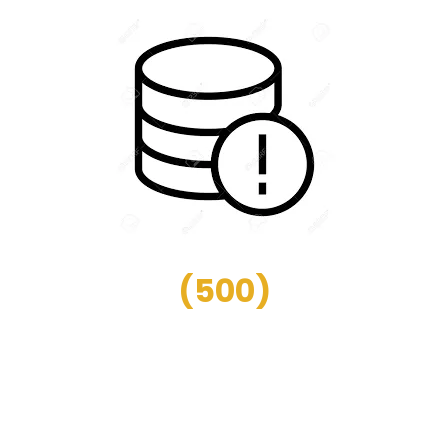
(
500
)