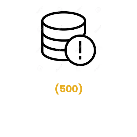
(
500
)