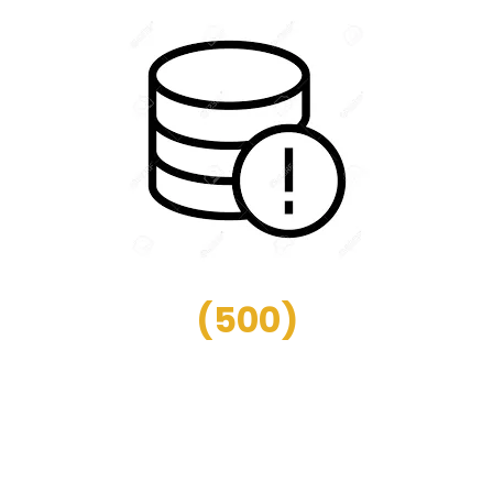
(
500
)