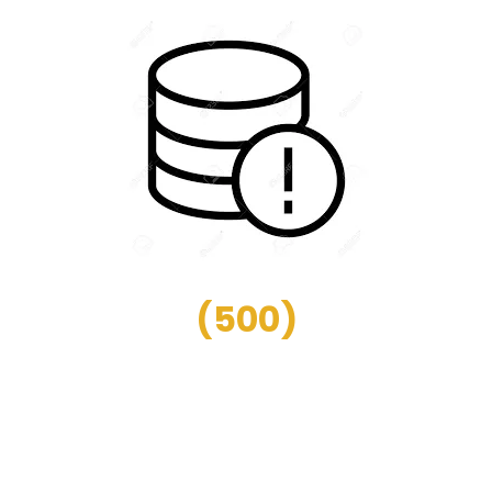
(
500
)