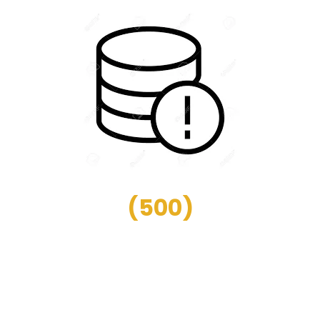
(
500
)