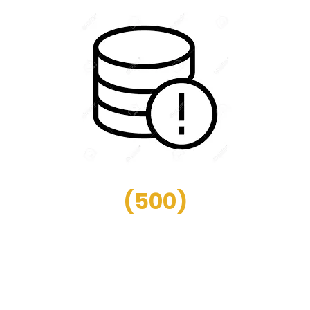
(
500
)