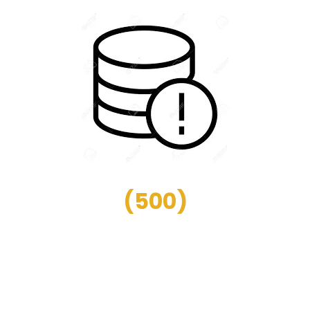
(
500
)