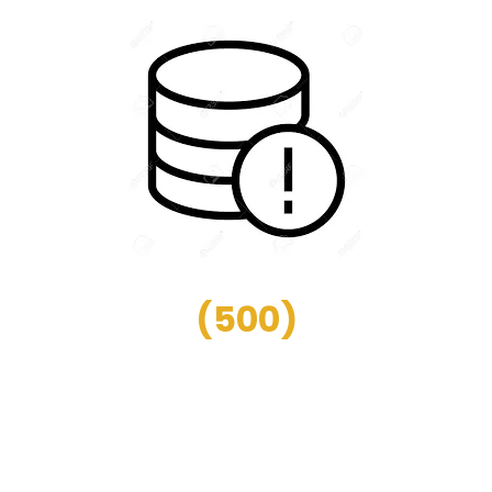
(
500
)