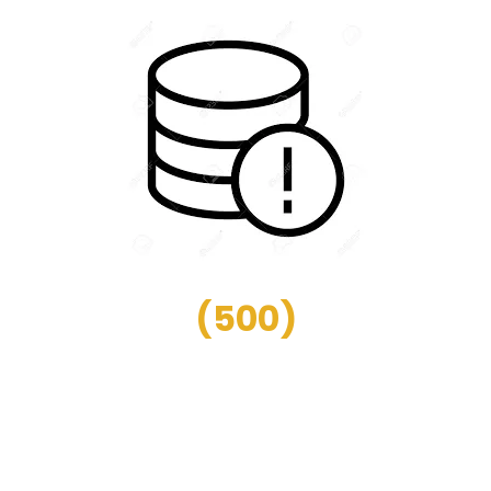
(
500
)