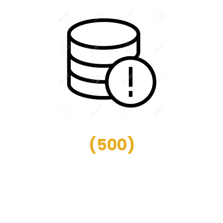
(
500
)