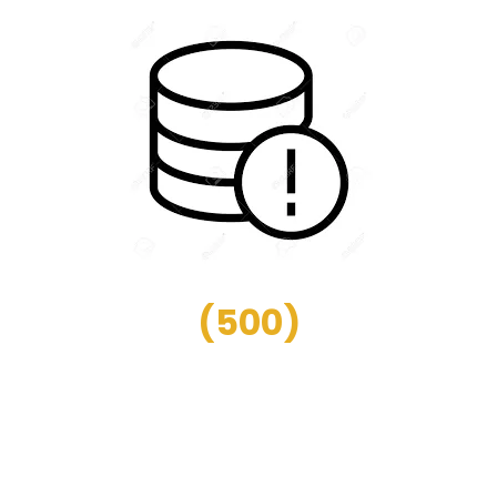
(
500
)