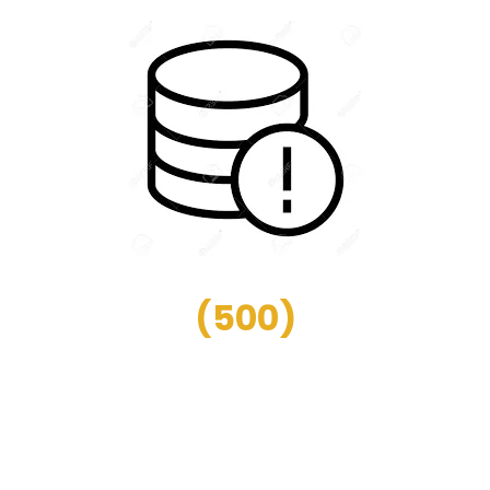
(
500
)