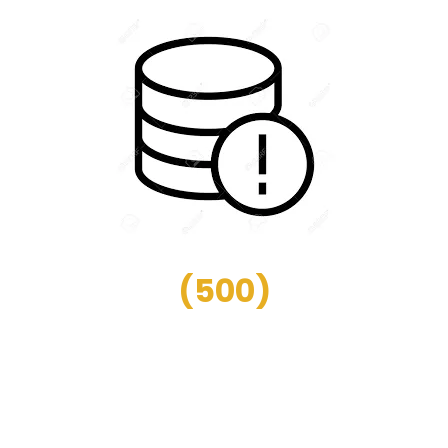
(
500
)