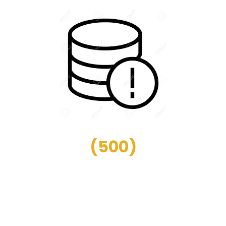
(
500
)