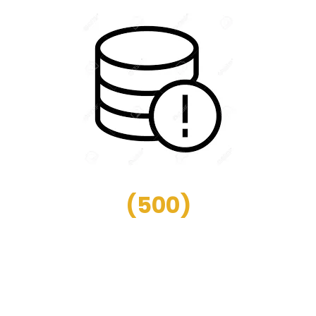
(
500
)