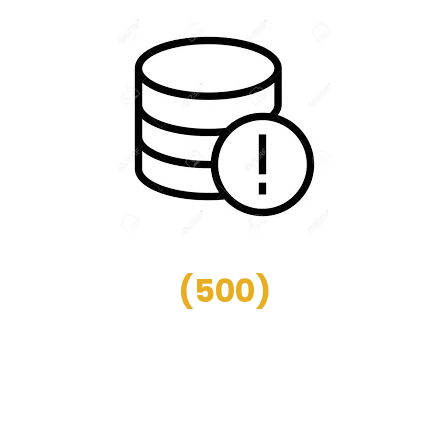
(
500
)