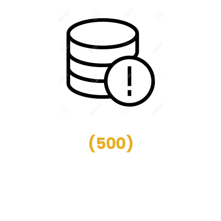
(
500
)