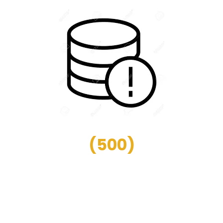
(
500
)