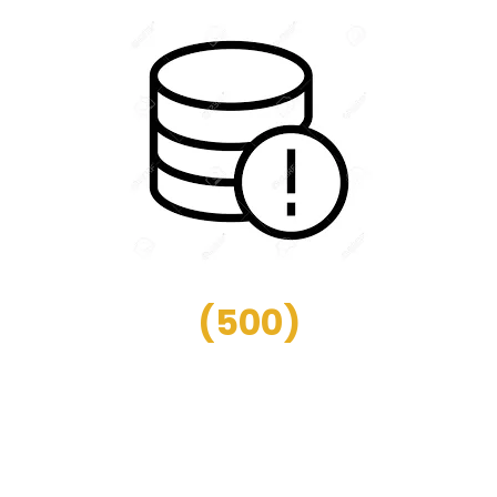
(
500
)