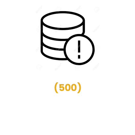
(
500
)