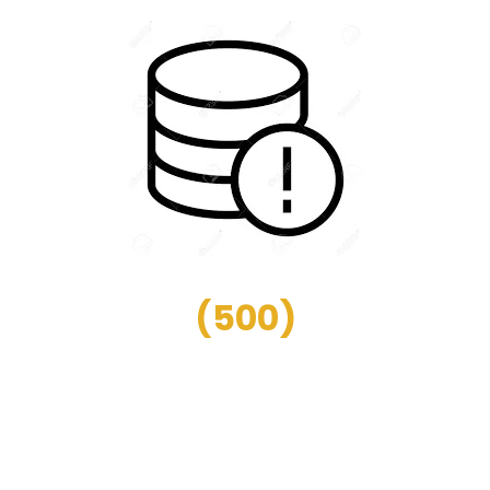
(
500
)