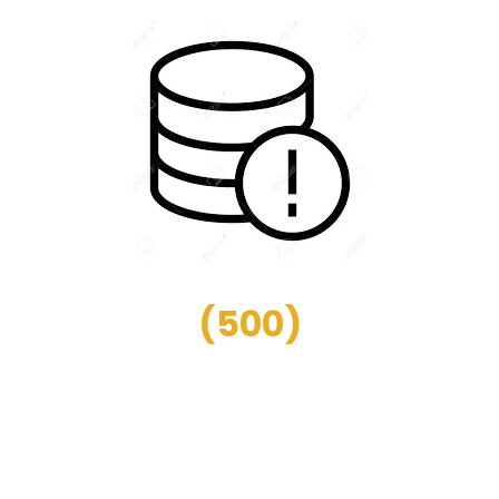
(
500
)