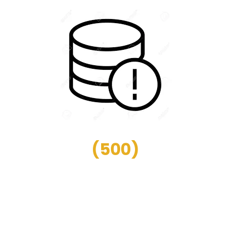
(
500
)