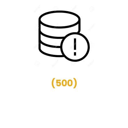
(
500
)