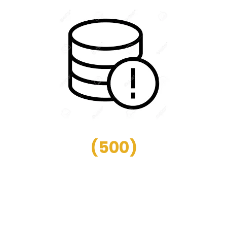
(
500
)