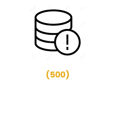
(
500
)