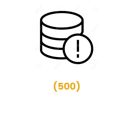
(
500
)